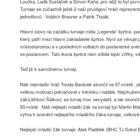
Loučka, Laďa Šustáček a Simon Kaňa, pro nějž to byl první 
Turnaje se zúčastnili ještě 2 naši prvoligoví hráči reprezentu
jednotlivců : Vojtěch Brauner a Patrik Tirpák.
Hlavní slovo na začátku turnaje měla „Legenda“ šprtce, pa
který patří mezi hlavní zakladatele šprtce. Nyní se věnuje p
místostarostou a v posledních volbách do poslanecké sněmo
se poslancem. Tato ikona šprtce nám slíbila lepší zítřky, ve
Teď již k samotnému turnaji.
Náš nejmladší hráč Tonda Baránek skončil na 97.místě , při
velikou motivaci pokračovat v tréninku i nadále. Nejzkuše
žáků,Míšovi Šálkovi, se turnaj moc nevydařil, a tak skonči
93.místě. Náš nejlepší mladší žák na turnaji byl Martin Ma
výhra k ocenění nejlepšího mladšího žáka turnaje, celkově
Nejlepší mladší žák turnaje: Aleš Padělek (BHC TJ Sokol