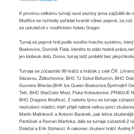
K prvnímu velkému turnaji nové sezóny jsme zajížděli do
Modřice se rozhodly pořádat kvartál vůbec poprvé, za což 
se uskutečnil v modřickém hotelu Gregor.
Turnaj se poprvé hrál podle nového hracího systému, který
Boskovice, Dominik Fiala, kterého to stálo hodně práce,ner
jen klobouk dolů, Domo, turnaj totiž proběhl bez jakýchkoli
Turnaje se zúčastnilo 99 hráčů a hráček z celé ČR. (Jmen
Sázavou, Židlochovice, BHC TJ Sokol Bohumín, BHC Dob
Gunners Břeclav,BHK Ice Queen Boskovice,Šprtmejkři Os
Telč, BHC StarColor Most, Fluke Kohoutovice ,PRAGUE
BHC Dragons Modřice). Z našeho týmu se turnaje zúčastnil
nezkušení mladíci, kteří přijeli nabrat velkou porci zkušenost
Martin Malinkovič a Antonín Baránek, pak lehce zkušenější
Pantůček a Roman Martinka, dále se turnaje zúčastnili 2 ne
Doležal a Erik Stohanzl. A nakonec zkušení hráči: Andrej 