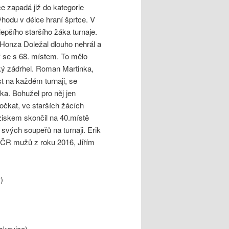
e zapadá již do kategorie
hodu v délce hraní šprtce. V
lepšího staršího žáka turnaje.
onza Doležal dlouho nehrál a
“ se s 68. místem. To mělo
lký zádrhel. Roman Martinka,
t na každém turnaji, se
ka. Bohužel pro něj jen
počkat, ve starších žácích
ziskem skončil na 40.místě
 svých soupeřů na turnaji. Erik
m ČR mužů z roku 2016, Jiřím
)
skovice)