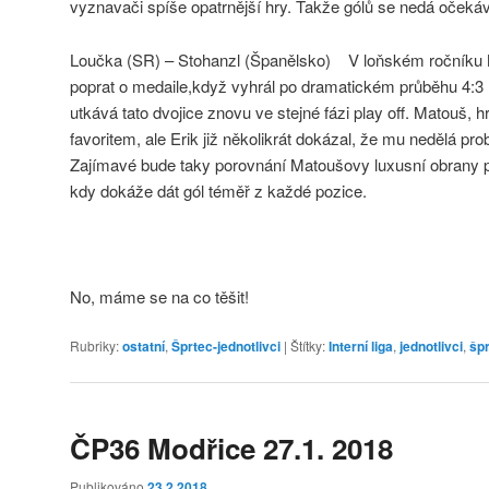
vyznavači spíše opatrnější hry. Takže gólů se nedá očeká
Loučka (SR) – Stohanzl (Španělsko) V loňském ročníku M
poprat o medaile,když vyhrál po dramatickém průběhu 4:3 
utkává tato dvojice znovu ve stejné fázi play off. Matouš, hr
favoritem, ale Erik již několikrát dokázal, že mu nedělá pro
Zajímavé bude taky porovnání Matoušovy luxusní obrany pr
kdy dokáže dát gól téměř z každé pozice.
No, máme se na co těšit!
Rubriky:
ostatní
,
Šprtec-jednotlivci
|
Štítky:
Interní liga
,
jednotlivci
,
šp
ČP36 Modřice 27.1. 2018
Publikováno
23.2.2018