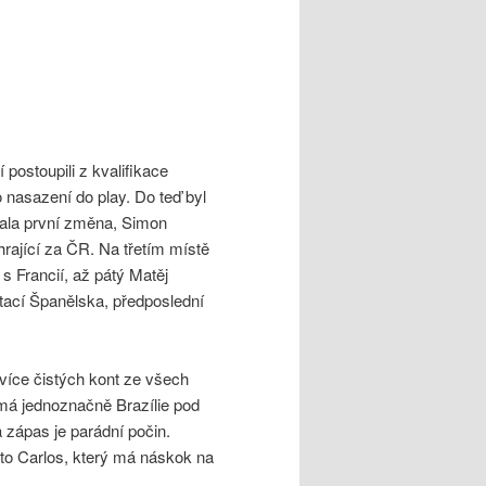
í postoupili z kvalifikace
o nasazení do play. Do teď byl
stala první změna, Simon
hrající za ČR. Na třetím místě
s Francií, až pátý Matěj
tací Španělska, předposlední
více čistých kont ze všech
 má jednoznačně Brazílie pod
zápas je parádní počin.
rto Carlos, který má náskok na