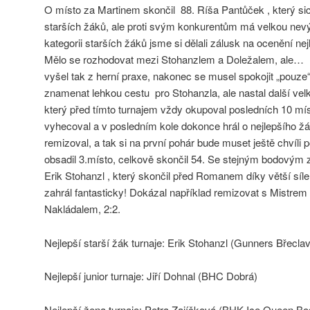
O místo za Martinem skončil 88. Ríša Pantůček , který sic
starších žáků, ale proti svým konkurentům má velkou nevý
kategorii starších žáků jsme si dělali zálusk na ocenění nej
Mělo se rozhodovat mezi Stohanzlem a Doležalem, ale… H
vyšel tak z herní praxe, nakonec se musel spokojit „pouze
znamenat lehkou cestu pro Stohanzla, ale nastal další ve
který před tímto turnajem vždy okupoval posledních 10 mís
vyhecoval a v posledním kole dokonce hrál o nejlepšího žá
remizoval, a tak si na první pohár bude muset ještě chvíli 
obsadil 3.místo, celkově skončil 54. Se stejným bodovým 
Erik Stohanzl , který skončil před Romanem díky větší síle
zahrál fantasticky! Dokázal například remizovat s Mistre
Nakládalem, 2:2.
Nejlepší starší žák turnaje: Erik Stohanzl (Gunners Břeclav
Nejlepší junior turnaje: Jiří Dohnal (BHC Dobrá)
Nejlepší žena turnaje: Petra Zajíčková (BHK Ice Queen Bo