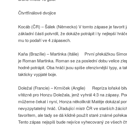
Čtvrtfinálové dvojice
Kocáb (ČR) – Šálek (Německo) V tomto zápase je favorit j
základní části potvrdil, že dokáže potrápit i ty nejlepší hráč
mu to podaří ve 4 zápasech.
Kaňa (Brazílie) – Martinka (Itálie) První překážkou Simon
je Roman Martinka. Roman se za poslední dobu velice zlep
hodně potrápit. Oba hráči jsou spíše ofenzivnější typy, a
takticky vypjaté boje.
Doležal (Francie) – Krmíček (Anglie) Repríza loňské bitv
vítězně pro Honzu Doležala, jenž vyhrál 4:3 na zápasy. P
můžeme čekat i nyní, Honza několikrát Matěje dokázal poraz
nevyzpytatelný hráč. Úřadující mistr ČR ve starších žácíc
favoritem, ale tady se dá klidně použít staré známé pořeka
Tento zápas nejspíš bude nejvíce vyhecovaný ze všech čtv