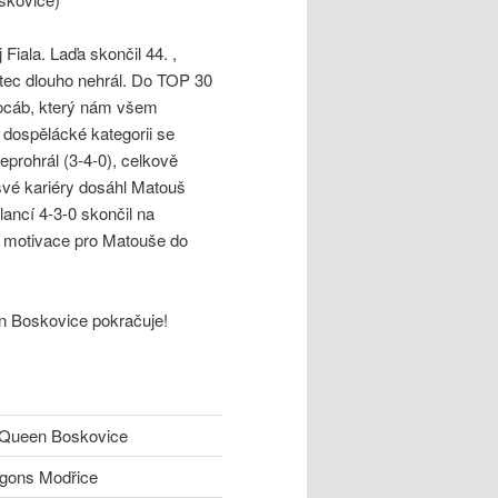
Fiala. Laďa skončil 44. ,
prtec dlouho nehrál. Do TOP 30
Kocáb, který nám všem
 dospělácké kategorii se
eprohrál (3-4-0), celkově
své kariéry dosáhl Matouš
ancí 4-3-0 skončil na
á motivace pro Matouše do
n Boskovice pokračuje!
 Queen Boskovice
gons Modřice