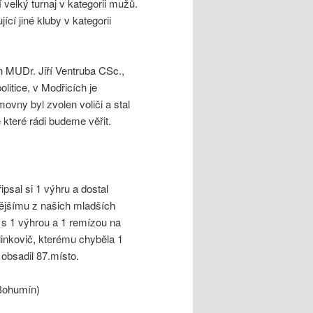
velký turnaj v kategorii mužů.
jící jiné kluby v kategorii
n MUDr. Jiří Ventruba CSc.,
olitice, v Modřicích je
vny byl zvolen voliči a stal
 které rádi budeme věřit.
psal si 1 výhru a dostal
nějšímu z našich mladších
l s 1 výhrou a 1 remízou na
linkovič, kterému chyběla 1
 obsadil 87.místo.
 Bohumín)