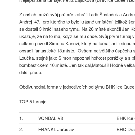
Z našich mužů svůj průměr zahráli Laďa Šustáček a Andrej 
Andrej 47., pro kterého to bylo krásné umístění, jelikož š
se dostali 3 hráči našeho týmu. Na 26.místě skončil Jan 
ukazuje, že na to má, když se mu chce. Svůj první turnaj v
celkem povedl Simonu Kaňovi, který na turnaji ani jednou n
obsadil fantastické 18.místo. Ovšem největšího úspěchu 
Loučka, stejně jako Simon nepoznal hořkost porážky a s bil
bombastickém 10.místě. Jen tak dál,Matouši! Hodně velk
další práce.
Obdivuhodná forma v jednotlivcích od týmu BHK Ice Quee
TOP 5 turnaje:
1.
VONDÁL Vít
BHK Ice
2.
FRANKL Jaroslav
BHC Dra