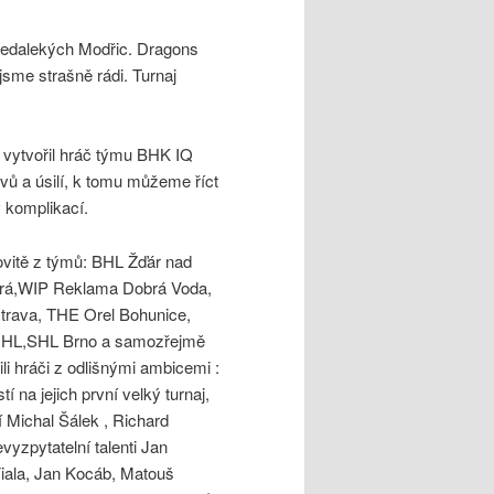
 nedalekých Modřic. Dragons
jsme strašně rádi. Turnaj
 vytvořil hráč týmu BHK IQ
vů a úsilí, k tomu můžeme říct
v komplikací.
ovitě z týmů: BHL Žďár nad
rá,WIP Reklama Dobrá Voda,
trava, THE Orel Bohunice,
 NHL,SHL Brno a samozřejmě
i hráči z odlišnými ambicemi :
í na jejich první velký turnaj,
 Michal Šálek , Richard
vyzpytatelní talenti Jan
Fiala, Jan Kocáb, Matouš