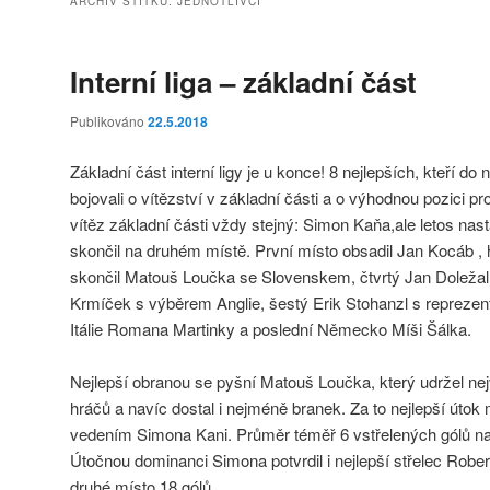
ARCHIV ŠTÍTKU:
JEDNOTLIVCI
Interní liga – základní část
Publikováno
22.5.2018
Základní část interní ligy je u konce! 8 nejlepších, kteří do n
bojovali o vítězství v základní části a o výhodnou pozici pr
vítěz základní části vždy stejný: Simon Kaňa,ale letos na
skončil na druhém místě. První místo obsadil Jan Kocáb , 
skončil Matouš Loučka se Slovenskem, čtvrtý Jan Doležal 
Krmíček s výběrem Anglie, šestý Erik Stohanzl s reprezen
Itálie Romana Martinky a poslední Německo Míši Šálka.
Nejlepší obranou se pyšní Matouš Loučka, který udržel nej
hráčů a navíc dostal i nejméně branek. Za to nejlepší útok
vedením Simona Kani. Průměr téměř 6 vstřelených gólů na 
Útočnou dominanci Simona potvrdil i nejlepší střelec Robe
druhé místo 18 gólů.