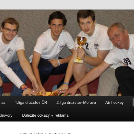
lav
nás
1.liga družstev ČR
2.liga družstev-Morava
Air hockey
zhovory
Důležité odkazy + reklama