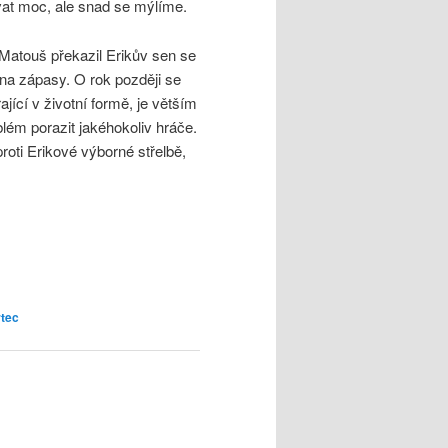
vat moc, ale snad se mýlíme.
atouš překazil Erikův sen se
na zápasy. O rok později se
ající v životní formě, je větším
blém porazit jakéhokoliv hráče.
oti Erikové výborné střelbě,
rtec