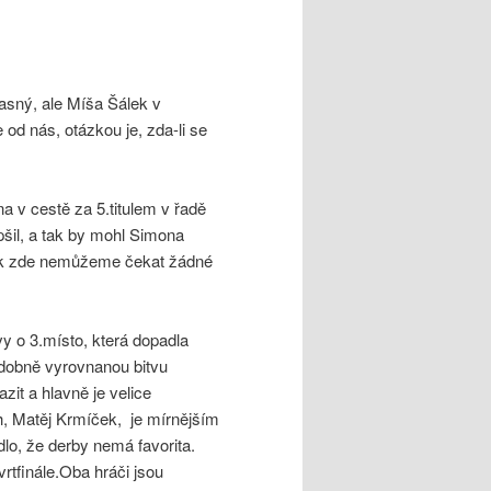
asný, ale Míša Šálek v
e od nás, otázkou je, zda-li se
a v cestě za 5.titulem v řadě
šil, a tak by mohl Simona
 tak zde nemůžeme čekat žádné
y o 3.místo, která dopadla
odobně vyrovnanou bitvu
it a hlavně je velice
h, Matěj Krmíček, je mírnějším
dlo, že derby nemá favorita.
rtfinále.Oba hráči jsou