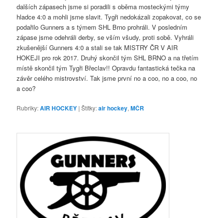
dalších zápasech jsme si poradili s oběma mosteckými týmy
hladce 4:0 a mohli jsme slavit. Tygři nedokázali zopakovat, co se
podařilo Gunners a s týmem SHL Brno prohráli. V posledním
zápase jsme odehráli derby, se vším všudy, proti sobě. Vyhráli
zkušenější Gunners 4:0 a stali se tak MISTRY ČR V AIR
HOKEJI pro rok 2017. Druhý skončil tým SHL BRNO a na třetím
místě skončil tým Tygři Břeclav!! Opravdu fantastická tečka na
závěr celého mistrovství. Tak jsme první no a coo, no a coo, no
a coo?
Rubriky:
AIR HOCKEY
|
Štítky:
air hockey
,
MČR