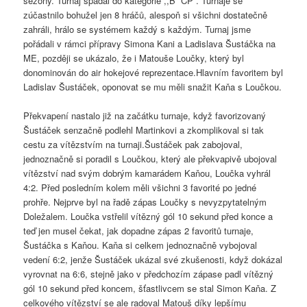
sezóny. Turnaj spadal do kategorie ,,B“ ČP . Turnaje se
zúčastnilo bohužel jen 8 hráčů, alespoň si všichni dostatečně
zahráli, hrálo se systémem každý s každým. Turnaj jsme
pořádali v rámci přípravy Simona Kani a Ladislava Šustáčka na
ME, později se ukázalo, že i Matouše Loučky, který byl
donominován do air hokejové reprezentace.Hlavním favoritem byl
Ladislav Šustáček, oponovat se mu měli snažit Kaňa s Loučkou.
Překvapení nastalo již na začátku turnaje, když favorizovaný
Šustáček senzačně podlehl Martinkovi a zkomplikoval si tak
cestu za vítězstvím na turnaji.Šustáček pak zabojoval,
jednoznačně si poradil s Loučkou, který ale překvapivě ubojoval
vítězství nad svým dobrým kamarádem Kaňou, Loučka vyhrál
4:2. Před posledním kolem měli všichni 3 favorité po jedné
prohře. Nejprve byl na řadě zápas Loučky s nevyzpytatelným
Doležalem. Loučka vstřelil vítězný gól 10 sekund před konce a
teď jen musel čekat, jak dopadne zápas 2 favoritů turnaje,
Šustáčka s Kaňou. Kaňa si celkem jednoznačně vybojoval
vedení 6:2, jenže Šustáček ukázal své zkušenosti, když dokázal
vyrovnat na 6:6, stejně jako v předchozím zápase padl vítězný
gól 10 sekund před koncem, šťastlivcem se stal Simon Kaňa. Z
celkového vítězství se ale radoval Matouš díky lepšímu