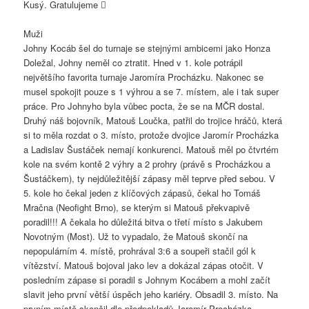
Kusý. Gratulujeme 
Muži
Johny Kocáb šel do turnaje se stejnými ambicemi jako Honza
Doležal, Johny neměl co ztratit. Hned v 1. kole potrápil
největšího favorita turnaje Jaromíra Procházku. Nakonec se
musel spokojit pouze s 1 výhrou a se 7. místem, ale i tak super
práce. Pro Johnyho byla vůbec pocta, že se na MČR dostal.
Druhý náš bojovník, Matouš Loučka, patřil do trojice hráčů, která
si to měla rozdat o 3. místo, protože dvojice Jaromír Procházka
a Ladislav Šustáček nemají konkurenci. Matouš měl po čtvrtém
kole na svém kontě 2 výhry a 2 prohry (právě s Procházkou a
Šustáčkem), ty nejdůležitější zápasy měl teprve před sebou. V
5. kole ho čekal jeden z klíčových zápasů, čekal ho Tomáš
Mračna (Neofight Brno), se kterým si Matouš překvapivě
poradil!!! A čekala ho důležitá bitva o třetí místo s Jakubem
Novotným (Most). Už to vypadalo, že Matouš skončí na
nepopulárním 4. místě, prohrával 3:6 a soupeři stačil gól k
vítězství. Matouš bojoval jako lev a dokázal zápas otočit. V
posledním zápase si poradil s Johnym Kocábem a mohl začít
slavit jeho první větší úspěch jeho kariéry. Obsadil 3. místo. Na
prvním místě skončil dle předpokladů Jaromír Procházka