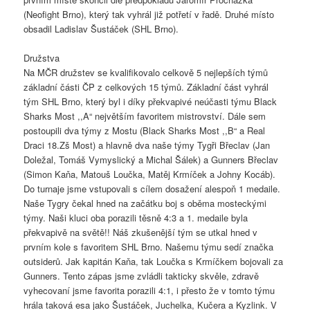
(Neofight Brno), který tak vyhrál již potřetí v řadě. Druhé místo
obsadil Ladislav Šustáček (SHL Brno).
Družstva
Na MČR družstev se kvalifikovalo celkově 5 nejlepších týmů
základní části ČP z celkových 15 týmů. Základní část vyhrál
tým SHL Brno, který byl i díky překvapivé neúčasti týmu Black
Sharks Most ,,A“ největším favoritem mistrovství. Dále sem
postoupili dva týmy z Mostu (Black Sharks Most ,,B“ a Real
Draci 18.Zš Most) a hlavně dva naše týmy Tygři Břeclav (Jan
Doležal, Tomáš Vymyslický a Michal Šálek) a Gunners Břeclav
(Simon Kaňa, Matouš Loučka, Matěj Krmíček a Johny Kocáb).
Do turnaje jsme vstupovali s cílem dosažení alespoň 1 medaile.
Naše Tygry čekal hned na začátku boj s oběma mosteckými
týmy. Naši kluci oba porazili těsně 4:3 a 1. medaile byla
překvapivě na světě!! Náš zkušenější tým se utkal hned v
prvním kole s favoritem SHL Brno. Našemu týmu sedí značka
outsiderů. Jak kapitán Kaňa, tak Loučka s Krmíčkem bojovali za
Gunners. Tento zápas jsme zvládli takticky skvěle, zdravě
vyhecovaní jsme favorita porazili 4:1, i přesto že v tomto týmu
hrála taková esa jako Šustáček, Juchelka, Kučera a Kyzlink. V