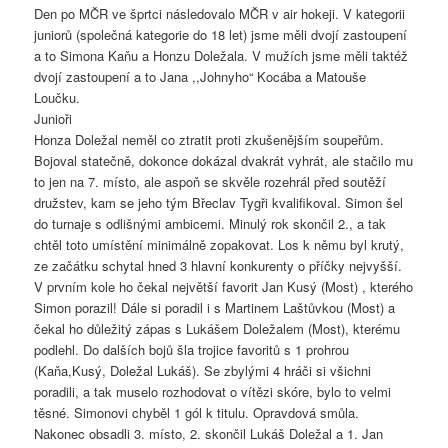
Den po MČR ve šprtci následovalo MČR v air hokeji. V kategorii
juniorů (společná kategorie do 18 let) jsme měli dvojí zastoupení
a to Simona Kaňu a Honzu Doležala. V mužích jsme měli taktéž
dvojí zastoupení a to Jana ,,Johnyho“ Kocába a Matouše
Loučku.
Junioři
Honza Doležal neměl co ztratit proti zkušenějším soupeřům.
Bojoval statečně, dokonce dokázal dvakrát vyhrát, ale stačilo mu
to jen na 7. místo, ale aspoň se skvěle rozehrál před soutěží
družstev, kam se jeho tým Břeclav Tygři kvalifikoval. Simon šel
do turnaje s odlišnými ambicemi. Minulý rok skončil 2., a tak
chtěl toto umístění minimálně zopakovat. Los k němu byl krutý,
ze začátku schytal hned 3 hlavní konkurenty o příčky nejvyšší.
V prvním kole ho čekal největší favorit Jan Kusý (Most) , kterého
Simon porazil! Dále si poradil i s Martinem Laštůvkou (Most) a
čekal ho důležitý zápas s Lukášem Doležalem (Most), kterému
podlehl. Do dalších bojů šla trojice favoritů s 1 prohrou
(Kaňa,Kusý, Doležal Lukáš). Se zbylými 4 hráči si všichni
poradili, a tak muselo rozhodovat o vítězi skóre, bylo to velmi
těsné. Simonovi chyběl 1 gól k titulu. Opravdová smůla.
Nakonec obsadli 3. místo, 2. skončil Lukáš Doležal a 1. Jan