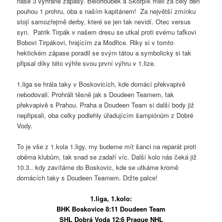
naše 3 vyhrané zápasy. Bělohoubek a Škorpík měli za celý den
pouhou 1 prohru, oba s naším kapitánem! Za největší zmínku
stojí samozřejmě derby, které se jen tak nevidí. Otec versus
syn. Patrik Tirpák v našem dresu se utkal proti svému taťkovi
Bobovi Tirpákovi, hrajícím za Modřice. Riky si v tomto
hektickém zápase poradil se svým tátou a symbolicky si tak
připsal díky této výhře svou první výhru v 1.lize.
1.liga se hrála taky v Boskovicích, kde domácí překvapivě
nebodovali. Prohráli těsně jak s Doudeen Teamem, tak
překvapivě s Prahou. Praha a Doudeen Team si další body již
nepřipsali, oba celky podlehly úřadujícím šampiónům z Dobré
Vody.
To je vše z 1.kola 1.ligy, my budeme mít šanci na reparát proti
oběma klubům, tak snad se zadaří víc. Další kolo nás čeká již
10.3.. kdy zavítáme do Boskovic, kde se utkáme kromě
domácích taky s Doudeen Teamem. Držte palce!
1.liga, 1.kolo:
BHK Boskovice 8:11 Doudeen Team
SHL Dobrá Voda 12:6 Prague NHL