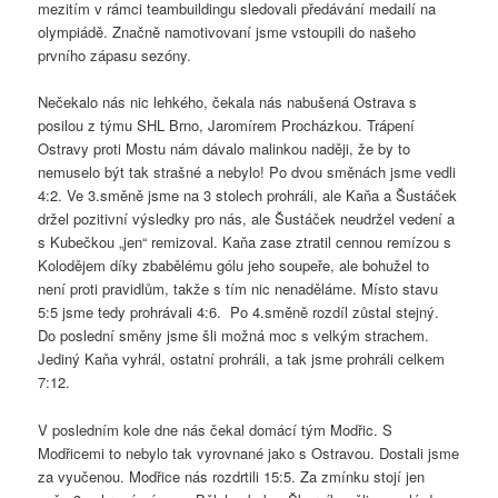
mezitím v rámci teambuildingu sledovali předávání medailí na
olympiádě. Značně namotivovaní jsme vstoupili do našeho
prvního zápasu sezóny.
Nečekalo nás nic lehkého, čekala nás nabušená Ostrava s
posilou z týmu SHL Brno, Jaromírem Procházkou. Trápení
Ostravy proti Mostu nám dávalo malinkou naději, že by to
nemuselo být tak strašné a nebylo! Po dvou směnách jsme vedli
4:2. Ve 3.směně jsme na 3 stolech prohráli, ale Kaňa a Šustáček
držel pozitivní výsledky pro nás, ale Šustáček neudržel vedení a
s Kubečkou „jen“ remizoval. Kaňa zase ztratil cennou remízou s
Kolodějem díky zbabělému gólu jeho soupeře, ale bohužel to
není proti pravidlům, takže s tím nic nenaděláme. Místo stavu
5:5 jsme tedy prohrávali 4:6. Po 4.směně rozdíl zůstal stejný.
Do poslední směny jsme šli možná moc s velkým strachem.
Jediný Kaňa vyhrál, ostatní prohráli, a tak jsme prohráli celkem
7:12.
V posledním kole dne nás čekal domácí tým Modřic. S
Modřicemi to nebylo tak vyrovnané jako s Ostravou. Dostali jsme
za vyučenou. Modřice nás rozdrtili 15:5. Za zmínku stojí jen