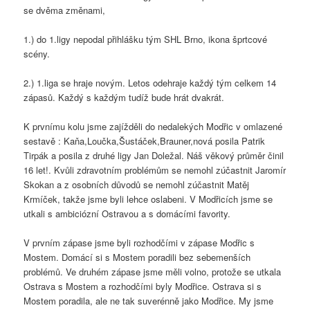
se dvěma změnami,
1.) do 1.ligy nepodal přihlášku tým SHL Brno, ikona šprtcové
scény.
2.) 1.liga se hraje novým. Letos odehraje každý tým celkem 14
zápasů. Každý s každým tudíž bude hrát dvakrát.
K prvnímu kolu jsme zajížděli do nedalekých Modřic v omlazené
sestavě : Kaňa,Loučka,Šustáček,Brauner,nová posila Patrik
Tirpák a posila z druhé ligy Jan Doležal. Náš věkový průměr činil
16 let!. Kvůli zdravotním problémům se nemohl zúčastnit Jaromír
Skokan a z osobních důvodů se nemohl zúčastnit Matěj
Krmíček, takže jsme byli lehce oslabeni. V Modřicích jsme se
utkali s ambiciózní Ostravou a s domácími favority.
V prvním zápase jsme byli rozhodčími v zápase Modřic s
Mostem. Domácí si s Mostem poradili bez sebemenších
problémů. Ve druhém zápase jsme měli volno, protože se utkala
Ostrava s Mostem a rozhodčími byly Modřice. Ostrava si s
Mostem poradila, ale ne tak suverénně jako Modřice. My jsme