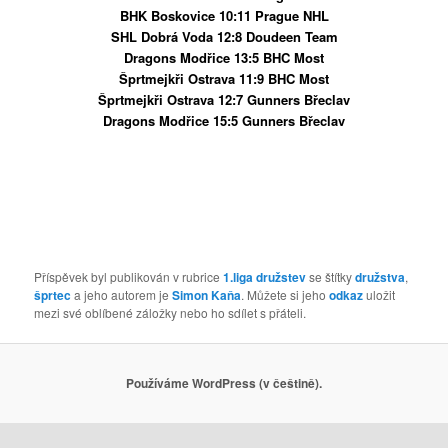
BHK Boskovice 10:11 Prague NHL
SHL Dobrá Voda 12:8 Doudeen Team
Dragons
Modřice 13:5
BHC
Most
Šprtmejkři Ostrava 11:9
BHC
Most
Šprtmejkři Ostrava 12:7 Gunners Břeclav
Dragons
Modřice 15:5 Gunners Břeclav
Příspěvek byl publikován v rubrice
1.liga družstev
se štítky
družstva
,
šprtec
a jeho autorem je
Simon Kaňa
. Můžete si jeho
odkaz
uložit
mezi své oblíbené záložky nebo ho sdílet s přáteli.
Používáme WordPress (v češtině).