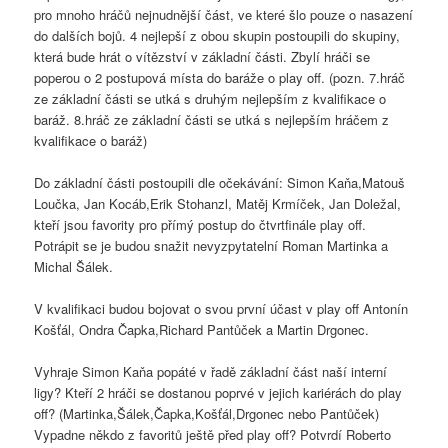
pro mnoho hráčů nejnudnější část, ve které šlo pouze o nasazení
do dalších bojů. 4 nejlepší z obou skupin postoupili do skupiny,
která bude hrát o vítězství v základní části. Zbylí hráči se
poperou o 2 postupová místa do baráže o play off. (pozn. 7.hráč
ze základní části se utká s druhým nejlepším z kvalifikace o
baráž. 8.hráč ze základní části se utká s nejlepším hráčem z
kvalifikace o baráž)
Do základní části postoupili dle očekávání: Simon Kaňa,Matouš
Loučka, Jan Kocáb,Erik Stohanzl, Matěj Krmíček, Jan Doležal,
kteří jsou favority pro přímý postup do čtvrtfinále play off.
Potrápit se je budou snažit nevyzpytatelní Roman Martinka a
Michal Šálek.
V kvalifikaci budou bojovat o svou první účast v play off Antonín
Košťál, Ondra Čapka,Richard Pantůček a Martin Drgonec.
Vyhraje Simon Kaňa popáté v řadě základní část naší interní
ligy? Kteří 2 hráči se dostanou poprvé v jejich kariérách do play
off? (Martinka,Šálek,Čapka,Košťál,Drgonec nebo Pantůček)
Vypadne někdo z favoritů ještě před play off? Potvrdí Roberto